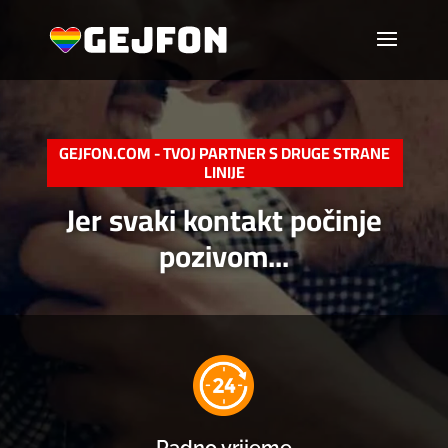
GEJFON.COM - TVOJ PARTNER S DRUGE STRANE
LINIJE
Jer svaki kontakt počinje
pozivom...
Radno vrijeme