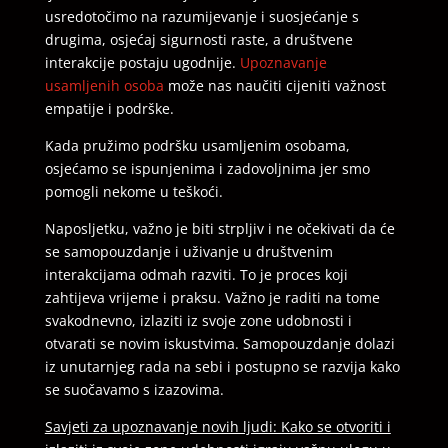
usredotočimo na razumijevanje i suosjećanje s
drugima, osjećaj sigurnosti raste, a društvene
interakcije postaju ugodnije.
Upoznavanje
usamljenih osoba
može nas naučiti cijeniti važnost
empatije i podrške.
Kada pružimo podršku usamljenim osobama,
osjećamo se ispunjenima i zadovoljnima jer smo
pomogli nekome u teškoći.
Naposljetku, važno je biti strpljiv i ne očekivati da će
se samopouzdanje i uživanje u društvenim
interakcijama odmah razviti. To je proces koji
zahtijeva vrijeme i praksu. Važno je raditi na tome
svakodnevno, izlaziti iz svoje zone udobnosti i
otvarati se novim iskustvima. Samopouzdanje dolazi
iz unutarnjeg rada na sebi i postupno se razvija kako
se suočavamo s izazovima.
Savjeti za upoznavanje novih ljudi: Kako se otvoriti i