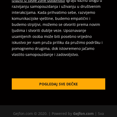
izlaziti iz svoje zone udobnosti
igraju važnu ulogu u
razvijanju samopouzdanja i uživanju u društvenim
interakcijama. Kada prihvatimo sebe, razvijemo
komunikacijske vještine, budemo empatični i
budemo strpljivi, možemo se otvoriti prema novim
ljudima i stvoriti dublje veze. Upoznavanje
usamljenih osoba može biti posebno vrijedno
iskustvo jer nam pruža priliku da pružimo podršku i
pomognemo drugima, dok istovremeno jačamo
vlastito samopouzdanje i zadovoljstvo.
POGLEDAJ SVE DEČKE
Gejfon.com © 2020. | Powered by
Gejfon.com
| Sva