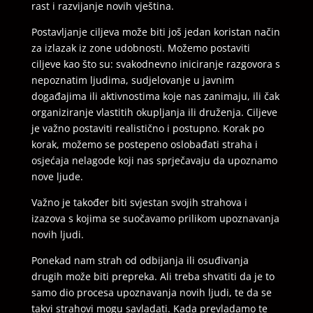
rast i razvijanje novih vještina.
Postavljanje ciljeva može biti još jedan koristan način
za izlazak iz zone udobnosti. Možemo postaviti
ciljeve kao što su: svakodnevno iniciranje razgovora s
nepoznatim ljudima, sudjelovanje u javnim
događajima ili aktivnostima koje nas zanimaju, ili čak
organiziranje vlastitih okupljanja ili druženja. Ciljeve
je važno postaviti realistično i postupno. Korak po
korak, možemo se postepeno oslobađati straha i
osjećaja nelagode koji nas sprječavaju da upoznamo
nove ljude.
Važno je također biti svjestan svojih strahova i
izazova s kojima se suočavamo prilikom upoznavanja
novih ljudi.
Ponekad nam strah od odbijanja ili osuđivanja
drugih može biti prepreka. Ali treba shvatiti da je to
samo dio procesa upoznavanja novih ljudi, te da se
takvi strahovi mogu savladati. Kada prevladamo te