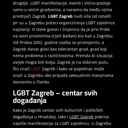
drugdje. LGBT manifestacije, eventi i slično postoje
samo u većim gradovima, a naravno da među njima
prednjači Zagreb.
LGBT Zagreb
nudi više od ostalih
jer su u Zagrebu počeci organiziranja LGBT zajednice
najstariji. O tome govori i činjenica da je prvi Pride
na ovim prostorima (cijeli Balkan) bio baš u Zagrebu.
Od Pridea 2002. godine svašta se promijenilo, a
Zagreb danas glasi kao tolerantan grad, grad koji
nema problema s različitostima. Premda bi situacija
uvijek mogla biti bolja, Zagreb je na dobrom putu.
Što znači
LGBT
Zagreb i kako se pojedinac može
snaći u Zagrebu ako pripada seksualnim manjinama
donosimo u članku.
LGBT Zagreb – centar svih
događanja
Kako je Zagreb centar svih kulturnih i političkih
događanja u Hrvatskoj, tako i
LGBT Zagreb
pokriva
najviše manifestacija za LGBT zajednicu. U Zagrebu