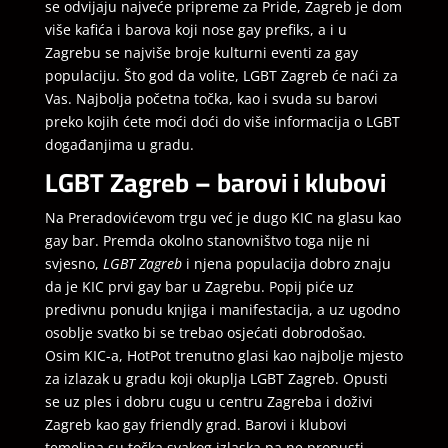
se odvijaju najveće pripreme za Pride, Zagreb je dom
više kafića i barova koji nose gay prefiks, a i u
Zagrebu se najviše broje kulturni eventi za gay
populaciju. Što god da volite, LGBT Zagreb će naći za
Vas. Najbolja početna točka, kao i svuda su barovi
preko kojih ćete moći doći do više informacija o LGBT
događanjima u gradu.
LGBT Zagreb – barovi i klubovi
Na Preradovićevom trgu već je dugo KIC na glasu kao
gay bar. Premda okolno stanovništvo toga nije ni
svjesno,
LGBT Zagreb
i njena populacija dobro znaju
da je KIC prvi gay bar u Zagrebu. Popij piće uz
predivnu ponudu knjiga i manifestacija, a uz ugodno
osoblje svatko bi se trebao osjećati dobrodošao.
Osim KIC-a, HotPot trenutno glasi kao najbolje mjesto
za izlazak u gradu koji okuplja LGBT Zagreb. Opusti
se uz ples i dobru cugu u centru Zagreba i doživi
Zagreb kao gay friendly grad. Barovi i klubovi
temeljna su točka svakog izlaska pa ne propusti