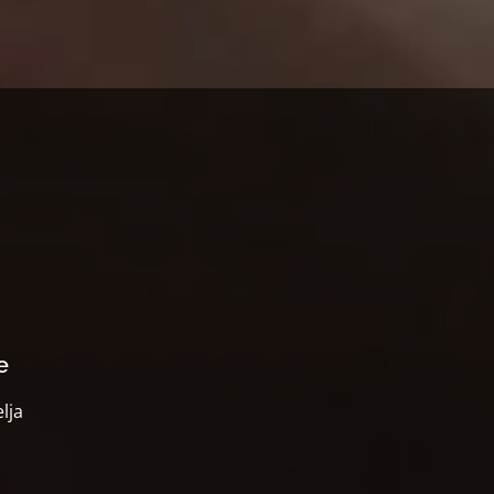
e
lja