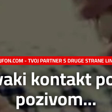
JFON.COM - TVOJ PARTNER S DRUGE STRANE LIN
vaki kontakt p
pozivom...