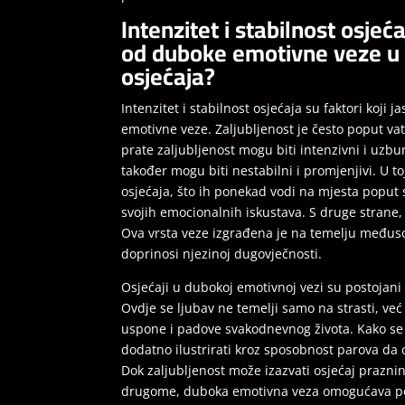
Intenzitet i stabilnost osjeć
od duboke emotivne veze u p
osjećaja?
Intenzitet i stabilnost osjećaja su faktori koji
emotivne veze. Zaljubljenost je često poput vat
prate zaljubljenost mogu biti intenzivni i uzbur
također mogu biti nestabilni i promjenjivi. U t
osjećaja, što ih ponekad vodi na mjesta poput 
svojih emocionalnih iskustava. S druge strane, 
Ova vrsta veze izgrađena je na temelju međusob
doprinosi njezinoj dugovječnosti.
Osjećaji u dubokoj emotivnoj vezi su postojani i
Ovdje se ljubav ne temelji samo na strasti, ve
uspone i padove svakodnevnog života. Kako se
dodatno ilustrirati kroz sposobnost parova da o
Dok zaljubljenost može izazvati osjećaj praznin
drugome, duboka emotivna veza omogućava poj