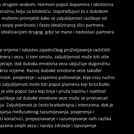
m s drugom osobom. Hormoni poput dopamina i oksitocina
 i snažnu želju za bliskošću. Uspoređujući to s dubokom
možemo primijetiti kako se zaljubljenost razlikuje od
ojoj površnosti i često idealiziranoj slici partnera.
na idealizacijom drugog, gdje se mane i nedostaci partnera
vrijeme i iskustvo zajedničkog proživljavanja različitih
tnera i vezu. U tom smislu, zaljubljenost može biti više
sjećaje, dok duboka emotivna veza uključuje dugoročnu
 kroz vrijeme. Razvoj duboke emotivne veze također
dnosti, povjerenje i uzajamno poštovanje, koje nisu nužno
 zaljubljenost može biti poput plamena koji brzo bukti,
e više poput žara koji tinja i pruža toplinu i svjetlost
 razlikuje od duboke emotivne veze može se promatrati
. Zaljubljenost je često kratkotrajna i intenzivna, dok je
ijanja međusobnog razumijevanja, povjerenja i
 U konačnici, prepoznavanje i razumijevanje ovih razlika
zama svojih veza i razviju zdravije i ispunjenije