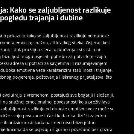
aja: Kako se zaljubljenost razlikuje
ogledu trajanja i dubine
 jasno pokazuju kako se zaljubljenost razlikuje od duboke
rometa emocija; snažna, ali kratkog vijeka. Osjećaji koji
kani, i dok pružaju osjećaj uzbuđenja i strasti, oni
oj fazi, ljudi mogu osjećati potrebu za potvrdom svojih
seksi adresa u potrazi za savjetima ili razumijevanjem
duboka emotivna veza karakterizira stabilnost i trajanje.
nog povjerenja, poštovanja i iskrenog prijateljstva, što
 evoluiraju s vremenom, postajući sve bogatiji i složeniji.
ć i na snažnoj emocionalnoj povezanosti koja preživljava
 zaljubljenost razlikuje od duboke emotivne veze može se
drže svoju povezanost čak i kada nisu fizički zajedno.
e ili anksioznosti kada partneri nisu blizu jedno
edincima da se osjećaju sigurno i povezano bez obzira