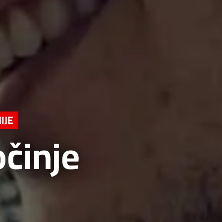
IJE
očinje