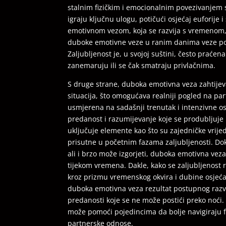
stalnim fizičkim i emocionalnim povezivanje
igraju ključnu ulogu, potičući osjećaj euforije
emotivnom vezom, koja se razvija s vremenom, 
duboke emotivne veze u ranim danima veze po sv
Zaljubljenost je, u svojoj suštini, često praće
zanemaruju ili se čak smatraju privlačnima.
S druge strane, duboka emotivna veza zahtijeva 
situacija, što omogućava realniji pogled na par
usmjerena na sadašnji trenutak i intenzivne o
predanost i razumijevanje koje se produbljuje
uključuje elemente kao što su zajedničke vrije
prisutne u početnim fazama zaljubljenosti. Dok
ali i brzo može izgorjeti, duboka emotivna veza j
tijekom vremena. Dakle, kako se zaljubljenost
kroz prizmu vremenskog okvira i dubine osjećaja
duboka emotivna veza rezultat postupnog razv
predanosti koje se ne može postići preko noći.
može pomoći pojedincima da bolje navigiraju fa
partnerske odnose.