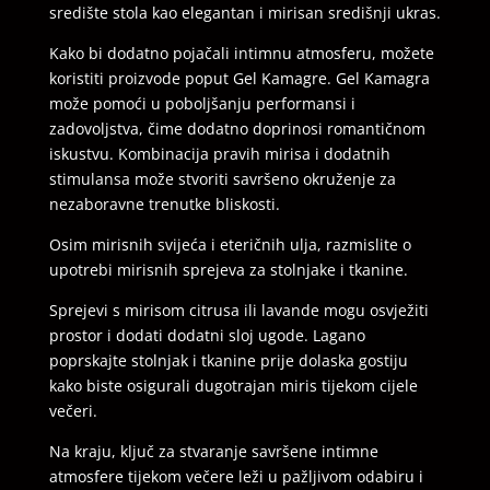
središte stola kao elegantan i mirisan središnji ukras.
Kako bi dodatno pojačali intimnu atmosferu, možete
koristiti proizvode poput Gel Kamagre. Gel Kamagra
može pomoći u poboljšanju performansi i
zadovoljstva, čime dodatno doprinosi romantičnom
iskustvu. Kombinacija pravih mirisa i dodatnih
stimulansa može stvoriti savršeno okruženje za
nezaboravne trenutke bliskosti.
Osim mirisnih svijeća i eteričnih ulja, razmislite o
upotrebi mirisnih sprejeva za stolnjake i tkanine.
Sprejevi s mirisom citrusa ili lavande mogu osvježiti
prostor i dodati dodatni sloj ugode. Lagano
poprskajte stolnjak i tkanine prije dolaska gostiju
kako biste osigurali dugotrajan miris tijekom cijele
večeri.
Na kraju, ključ za stvaranje savršene intimne
atmosfere tijekom večere leži u pažljivom odabiru i