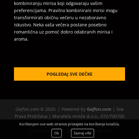
kombiniranju mirisa koji odgovaraju vašim
preferencijama. Pravilno kombinirani mirisi mogu
transformirati običnu večeru u nezaboravno
iskustvo. Neka vaša večera postane posebno
romantična uz pomoć dobro odabranih mirisa i
aroma.
POGLEDAJ SVE DEČKE
Gejfon.com © 2020. | Powered by
Gejfon.com
| Sva
Prava Pridržana | Maratela mreže d.o.o., 072/700700
+18 |
Polica privatnosti
Korištenjem ove web stranice pristajete na korištenje kolačića.
Partnerski portali:
ljubavni-oglasnik.net
Ok
Saznaj više