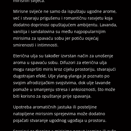
mirisnih svijeća.
Mirisne svijeće ne samo da ispuštaju ugodne arome,
već i stvaraju prigušenu i romantičnu rasvjetu koja
dodatno doprinosi opuštajućem ambijentu. Lavanda,
vanilija i sandalovina su među najpopularnijim
mirisima za spavaću sobu jer potiču osjećaj
smirenosti i intimnosti.
Eterična ulja su također izvrstan način za unošenje
aroma u spavaću sobu. Difuzori za eterična ulja
mogu raspršiti miris kroz cijelu prostoriju, stvarajući
dugotrajan efekt. Ulje ylang-ylanga je poznato po
svojim afrodizijačkim svojstvima, dok ulje lavande
pomaže u smanjenju stresa i anksioznosti, što može
biti korisno za opuštanje prije spavanja.
Upotreba aromatičnih jastuka ili posteljine
natopljene mirisnim sprejevima može dodatno
pojačati stvaranje ugodnog ugođaja u prostoru.