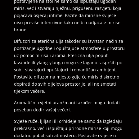
postavljene na stol ne samo da ispuštaju ugodan
miris, već i stvaraju nježnu, prigušenu rasvjetu koja
pojačava osjećaj intime. Pazite da mirisne svijeće
nisu previše intenzivne kako ne bi nadjačale mirise
hrane.
Difuzori za eterična ulja također su izvrstan način za
postizanje ugodne i opuštajuće atmosfere u prostoru
uz pomoć mirisa i aroma. Eterična ulja poput
lavande ili ylang-ylanga mogu se lagano raspršiti po
sobi, stvarajući opuštajući i romantičan ambijent.
Postavite difuzor na mjesto gdje će miris diskretno
dopirati do svih dijelova prostorije, ali ne smetati
tijekom večere.
Aromatični cvjetni aranžmani također mogu dodati
poseban dodir vašoj večeri.
Svježe ruže, ljiljani ili orhideje ne samo da izgledaju
prekrasno, već i ispuštaju prirodne mirise koji mogu
dodatno poboljšati atmosferu. Postavite cvijeće u