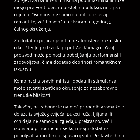
Sprejevi za tkanine s mirisima poput jasmina ili ruže
mogu pretvoriti običnu posteljinu u luksuzni raj za
osjetila. Ovi mirisi ne samo da potiču osjećaj
romantike, već i pomažu u stvaranju ugodnog,
čulnog okruženja.
Za dodatno pojačanje intimne atmosfere, razmislite
o korištenju proizvoda poput Gel Kamagre. Ovaj
proizvod može pomoći u poboljšanju performansi i
zadovoljstva, čime dodatno doprinosi romantičnom
iskustvu.
Kombinacija pravih mirisa i dodatnih stimulansa
može stvoriti savršeno okruženje za nezaboravne
trenutke bliskosti.
Također, ne zaboravite na moć prirodnih aroma koje
dolaze iz svježeg cvijeća. Buketi ruža, ljiljana ili
orhideja ne samo da izgledaju prekrasno, već i
ispuštaju prirodne mirise koji mogu dodatno
poboljšati atmosferu u spavaćoj sobi. Postavite ih na