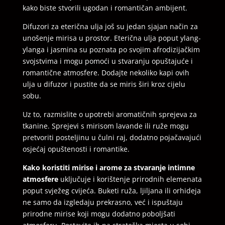
kako biste stvorili ugodan i romantičan ambijent.
Difuzori za eterična ulja još su jedan sjajan način za
unošenje mirisa u prostor. Eterična ulja poput ylang-
ylanga i jasmina su poznata po svojim afrodizijačkim
svojstvima i mogu pomoći u stvaranju opuštajuće i
romantične atmosfere. Dodajte nekoliko kapi ovih
ulja u difuzor i pustite da se miris širi kroz cijelu
sobu.
Uz to, razmislite o upotrebi aromatičnih sprejeva za
tkanine. Sprejevi s mirisom lavande ili ruže mogu
pretvoriti posteljinu u čulni raj, dodatno pojačavajući
osjećaj opuštenosti i romantike.
Kako koristiti mirise i arome za stvaranje intimne
atmosfere
uključuje i korištenje prirodnih elemenata
poput svježeg cvijeća. Buketi ruža, ljiljana ili orhideja
ne samo da izgledaju prekrasno, već i ispuštaju
prirodne mirise koji mogu dodatno poboljšati