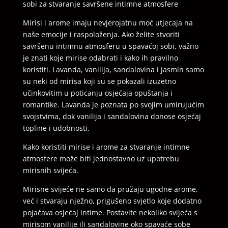
sobi za stvaranje savršene intimne atmosfere
Mirisi i arome imaju nevjerojatnu moć utjecaja na
naše emocije i raspoloženja. Ako želite stvoriti
savršenu intimnu atmosferu u spavaćoj sobi, važno
je znati koje mirise odabrati i kako ih pravilno
koristiti. Lavanda, vanilija, sandalovina i jasmin samo
su neki od mirisa koji su se pokazali izuzetno
učinkovitim u poticanju osjećaja opuštanja i
romantike. Lavanda je poznata po svojim umirujućim
svojstvima, dok vanilija i sandalovina donose osjećaj
topline i udobnosti.
Kako koristiti mirise i arome za stvaranje intimne
atmosfere može biti jednostavno uz upotrebu
mirisnih svijeća.
Mirisne svijeće ne samo da pružaju ugodne arome,
već i stvaraju nježno, prigušeno svjetlo koje dodatno
pojačava osjećaj intime. Postavite nekoliko svijeća s
mirisom vanilije ili sandalovine oko spavaće sobe