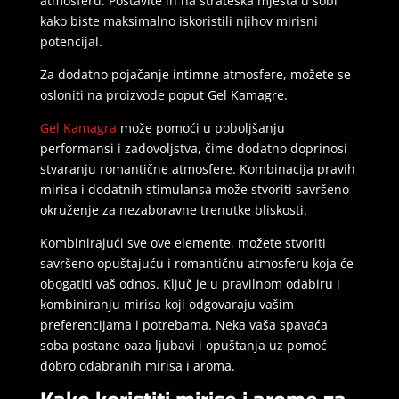
atmosferu. Postavite ih na strateška mjesta u sobi
kako biste maksimalno iskoristili njihov mirisni
potencijal.
Za dodatno pojačanje intimne atmosfere, možete se
osloniti na proizvode poput Gel Kamagre.
Gel Kamagra
može pomoći u poboljšanju
performansi i zadovoljstva, čime dodatno doprinosi
stvaranju romantične atmosfere. Kombinacija pravih
mirisa i dodatnih stimulansa može stvoriti savršeno
okruženje za nezaboravne trenutke bliskosti.
Kombinirajući sve ove elemente, možete stvoriti
savršeno opuštajuću i romantičnu atmosferu koja će
obogatiti vaš odnos. Ključ je u pravilnom odabiru i
kombiniranju mirisa koji odgovaraju vašim
preferencijama i potrebama. Neka vaša spavaća
soba postane oaza ljubavi i opuštanja uz pomoć
dobro odabranih mirisa i aroma.