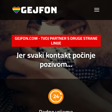
GEJFON.COM - TVOJ PARTNER S DRUGE STRANE
LINIJE
Jer svaki kontakt počinje
pozivom...
Radno vrijeme