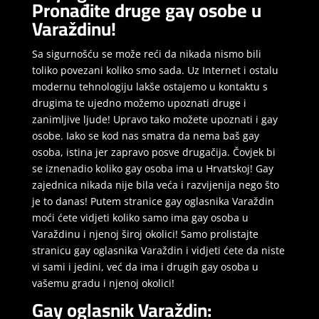
Pronađite druge gay osobe u
Varaždinu!
Sa sigurnošću se može reći da nikada nismo bili
toliko povezani koliko smo sada. Uz Internet i ostalu
modernu tehnologiju lakše ostajemo u kontaktu s
drugima te ujedno možemo upoznati druge i
zanimljive ljude! Upravo tako možete upoznati i gay
osobe. Iako se kod nas smatra da nema baš gay
osoba, istina jer zapravo posve drugačija. Čovjek bi
se iznenadio koliko gay osoba ima u Hrvatskoj! Gay
zajednica nikada nije bila veća i razvijenija nego što
je to danas! Putem stranice gay oglasnika Varaždin
moći ćete vidjeti koliko samo ima gay osoba u
Varaždinu i njenoj široj okolici! Samo prolistajte
stranicu gay oglasnika Varaždin i vidjeti ćete da niste
vi sami i jedini, već da ima i drugih gay osoba u
vašemu gradu i njenoj okolici!
Gay oglasnik Varaždin: