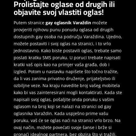
Prolistajte oglase od drugih ili
objavite svoj vlastiti oglas!
Putem stranice
gay oglasnik Varaždin
možete
provjeriti njihovu punu ponudu oglasa od drugih
dostupnih gay osoba na području Varaždina. Ujedno,
možete postaviti i svoj oglas na stranici, i to vrlo
jednostavno. Kako biste postavili oglas, trebate samo
poslati kratku SMS poruku. U poruci trebate napisati
kratki vaš opis kao na primjer vaša građa, dob i
izgled. Potom u nastavku napišete što točno tražite,
da li vas zanima privatno druženje, prijateljstvo ili
ozbiljne veze. Na kraju navedite broj vašeg mobitela
kako bi vas zainteresirani mogli kontaktirati. Kada ste
napisali svoj oglas, pošaljite onda poruku s vašim
oglasom na broj koji se nalazi na stranici od gay
oglasnika Varaždin. Kada uspješno prime vašu
poruku, vaš će se oglas naći na stranici vrlo brzo. Na
ovaj način, možete povećati svoje šanse i brže si
pronaći idealnog partnera, bez obzira što vi tražili.