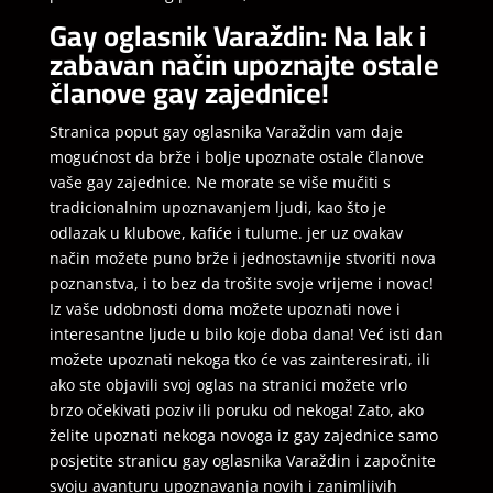
Gay oglasnik Varaždin: Na lak i
zabavan način upoznajte ostale
članove gay zajednice!
Stranica poput gay oglasnika Varaždin vam daje
mogućnost da brže i bolje upoznate ostale članove
vaše gay zajednice. Ne morate se više mučiti s
tradicionalnim upoznavanjem ljudi, kao što je
odlazak u klubove, kafiće i tulume. jer uz ovakav
način možete puno brže i jednostavnije stvoriti nova
poznanstva, i to bez da trošite svoje vrijeme i novac!
Iz vaše udobnosti doma možete upoznati nove i
interesantne ljude u bilo koje doba dana! Već isti dan
možete upoznati nekoga tko će vas zainteresirati, ili
ako ste objavili svoj oglas na stranici možete vrlo
brzo očekivati poziv ili poruku od nekoga! Zato, ako
želite upoznati nekoga novoga iz gay zajednice samo
posjetite stranicu gay oglasnika Varaždin i započnite
svoju avanturu upoznavanja novih i zanimljivih